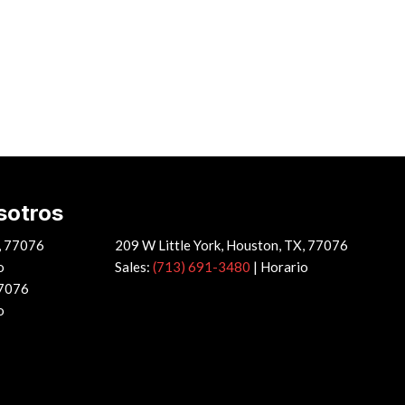
sotros
X, 77076
209 W Little York, Houston, TX, 77076
o
Sales:
(713) 691-3480
|
Horario
77076
o