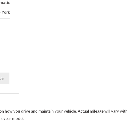
matic
e York
ar
 how you drive and maintain your vehicle. Actual mileage will vary with
us year model.