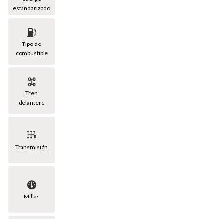
estandarizado
Tipo de
combustible
Tren
delantero
Transmisión
Millas