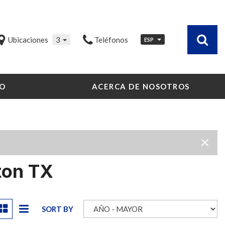
Ubicaciones
3
Teléfonos
ESP
O
ACERCA DE NOSOTROS
Nuestro Concesionario
Testimonios
Contacte con Nosotros
Nuestro Equipo
Carreras
ton TX
Community Outreach
Nuestro Blog
SORT BY
Nuestros Vídeos