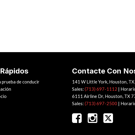
 Rápidos
Contacte Con No
 prueba de conducir
141 W Little York, Houston, T
ación
Sales:
(713) 697-1112
|
Horari
ocio
6111 Airline Dr, Houston, TX 
Sales:
(713) 697-2500
|
Horari