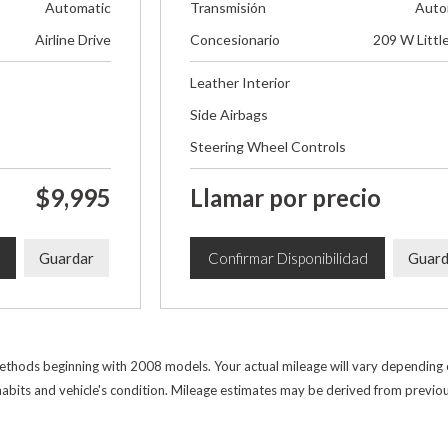
Automatic
Transmisión
Auto
Airline Drive
Concesionario
209 W Littl
Leather Interior
Side Airbags
Steering Wheel Controls
$9,995
Llamar por precio
Guardar
Confirmar Disponibilidad
Guard
thods beginning with 2008 models. Your actual mileage will vary depending on
 habits and vehicle's condition. Mileage estimates may be derived from previo