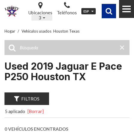
ESP
Ubicaciones
Teléfonos
3
Hogar
/
Vehículos usados ​ Houston Texas
Used 2019 Jaguar E Pace
P250 Houston TX
FILTROS
5 aplicado
[Borrar]
0 VEHÍCULOS ENCONTRADOS