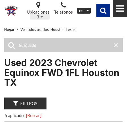
ESP
Ubicaciones
Teléfonos
3
Hogar
/
Vehículos usados ​ Houston Texas
Used 2023 Chevrolet
Equinox FWD 1FL Houston
TX
FILTROS
5 aplicado
[Borrar]