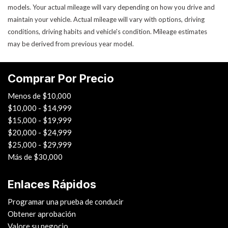
models. Your actual mileage will vary depending on how you drive and
maintain your vehicle. Actual mileage will vary with options, driving
conditions, driving habits and vehicle's condition. Mileage estimates
may be derived from previous year model.
Comprar Por Precio
Menos de $10,000
$10,000 - $14,999
$15,000 - $19,999
$20,000 - $24,999
$25,000 - $29,999
Más de $30,000
Enlaces Rápidos
Programar una prueba de conducir
Obtener aprobación
Valore su negocio