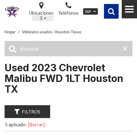
ESP
Ubicaciones
Teléfonos
3
Hogar
/
Vehículos usados ​ Houston Texas
Used 2023 Chevrolet
Malibu FWD 1LT Houston
TX
FILTROS
5 aplicado
[Borrar]