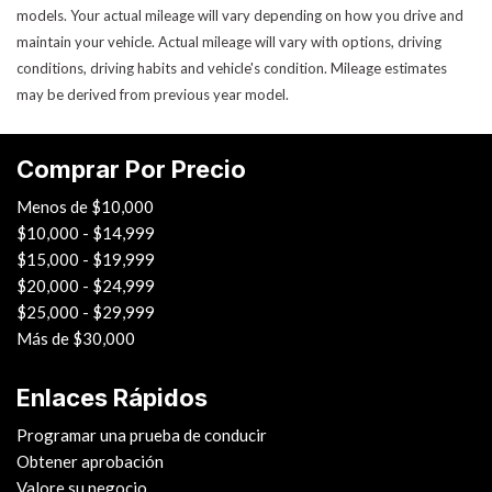
models. Your actual mileage will vary depending on how you drive and
maintain your vehicle. Actual mileage will vary with options, driving
conditions, driving habits and vehicle's condition. Mileage estimates
may be derived from previous year model.
Comprar Por Precio
Menos de $10,000
$10,000 - $14,999
$15,000 - $19,999
$20,000 - $24,999
$25,000 - $29,999
Más de $30,000
Enlaces Rápidos
Programar una prueba de conducir
Obtener aprobación
Valore su negocio