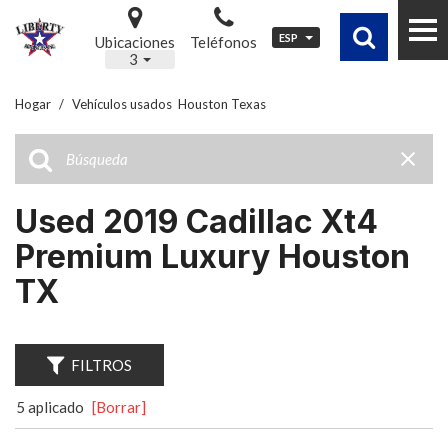
ESP
Ubicaciones
Teléfonos
3
Hogar
/
Vehículos usados ​ Houston Texas
Used 2019 Cadillac Xt4
Premium Luxury Houston
TX
FILTROS
5 aplicado
[Borrar]