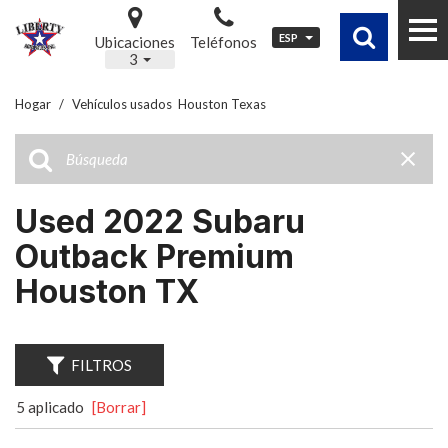
ESP
Ubicaciones
Teléfonos
3
Hogar
/
Vehículos usados ​ Houston Texas
Used 2022 Subaru
Outback Premium
Houston TX
FILTROS
5 aplicado
[Borrar]