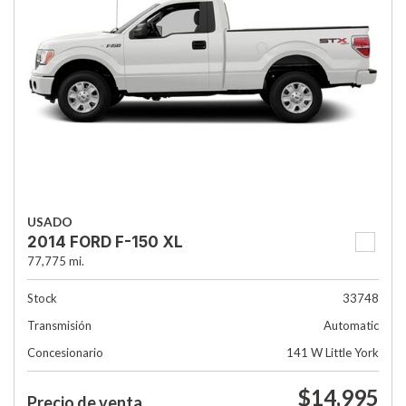
USADO
2014 FORD F-150 XL
77,775 mi.
Stock
33748
Transmisión
Automatic
Concesionario
141 W Little York
$14,995
Precio de venta