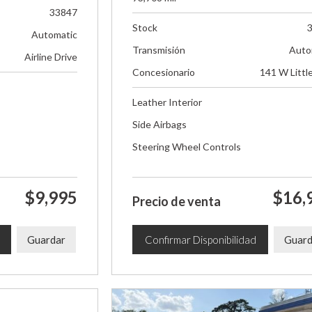
33847
Stock
Automatic
Transmisión
Auto
Airline Drive
Concesionario
141 W Littl
Leather Interior
Side Airbags
Steering Wheel Controls
$9,995
$16,
Precio de venta
Guardar
Confirmar Disponibilidad
Guard