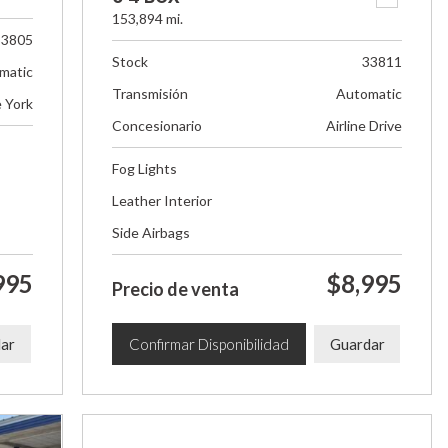
153,894 mi.
33805
Stock
33811
matic
Transmisión
Automatic
e York
Concesionario
Airline Drive
Fog Lights
Leather Interior
Side Airbags
995
$8,995
Precio de venta
ar
Confirmar Disponibilidad
Guardar