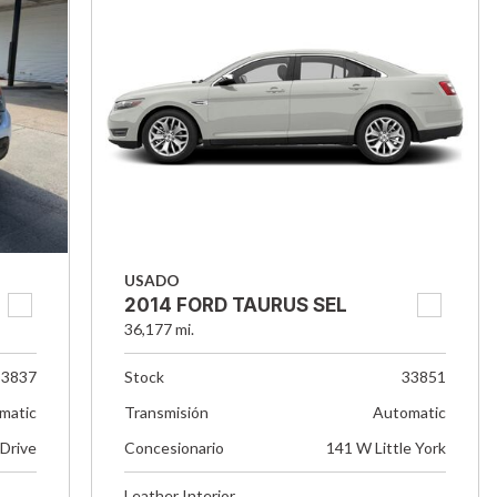
USADO
2014 FORD TAURUS SEL
36,177 mi.
33837
Stock
33851
matic
Transmisión
Automatic
 Drive
Concesionario
141 W Little York
Leather Interior