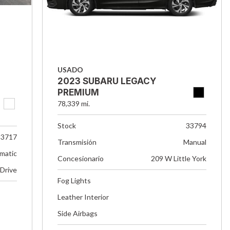
USADO
2023 SUBARU LEGACY
PREMIUM
78,339 mi.
Stock
33794
33717
Transmisión
Manual
matic
Concesionario
209 W Little York
 Drive
Fog Lights
Leather Interior
Side Airbags