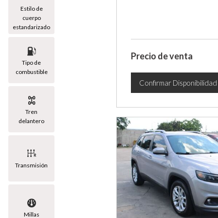
Estilo de
cuerpo
estandarizado
Precio de venta
Tipo de
combustible
Confirmar Disponibilidad
Tren
delantero
Transmisión
Millas