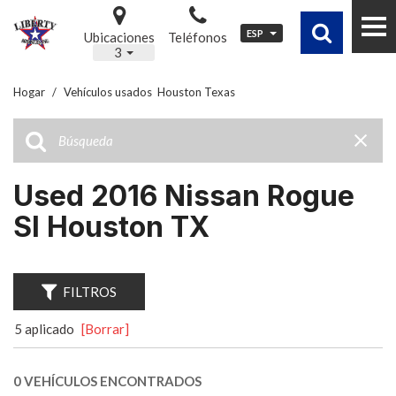
ESP
Ubicaciones
Teléfonos
3
Hogar
/
Vehículos usados ​ Houston Texas
Used 2016 Nissan Rogue
Sl Houston TX
FILTROS
5 aplicado
[Borrar]
0 VEHÍCULOS ENCONTRADOS