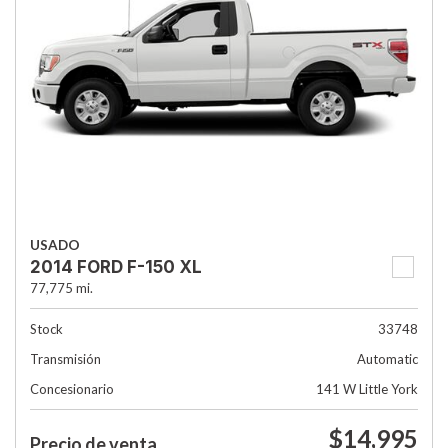
USADO
2014 FORD F-150 XL
77,775 mi.
Stock
33748
Transmisión
Automatic
Concesionario
141 W Little York
$14,995
Precio de venta