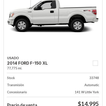
USADO
2014 FORD F-150 XL
77,775 mi.
Stock
33748
Transmisión
Automatic
Concesionario
141 W Little York
$14,995
Precio de venta